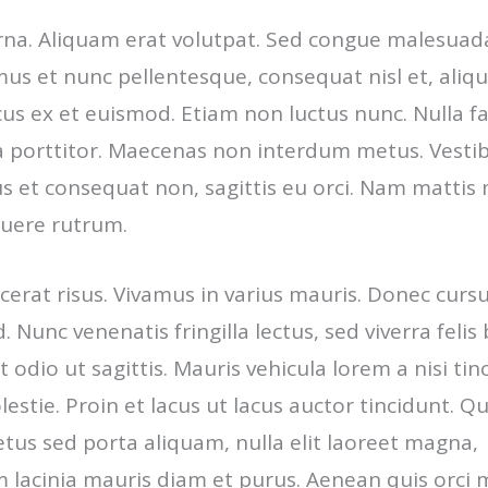
urna. Aliquam erat volutpat. Sed congue malesuada
mus et nunc pellentesque, consequat nisl et, aliqu
us ex et euismod. Etiam non luctus nunc. Nulla faci
ra porttitor. Maecenas non interdum metus. Vest
s et consequat non, sagittis eu orci. Nam mattis
suere rutrum.
cerat risus. Vivamus in varius mauris. Donec cursu
 Nunc venenatis fringilla lectus, sed viverra felis 
t odio ut sagittis. Mauris vehicula lorem a nisi tin
olestie. Proin et lacus ut lacus auctor tincidunt. Q
tus sed porta aliquam, nulla elit laoreet magna,
lacinia mauris diam et purus. Aenean quis orci 