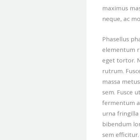
maximus mass
neque, ac mo
Phasellus pha
elementum rh
eget tortor.
rutrum. Fusce
massa metus.
sem. Fusce ut
fermentum a, 
urna fringill
bibendum lor
sem efficitur