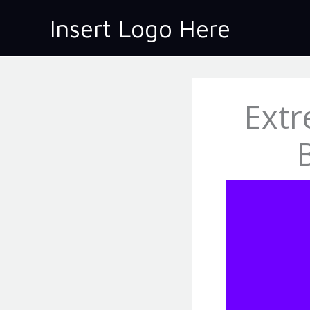
Skip
Insert Logo Here
to
content
Extr