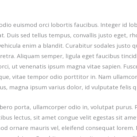
odio euismod orci lobortis faucibus. Integer id lob
rat. Duis sed tellus tempus, convallis justo eget, r
vehicula enim a blandit. Curabitur sodales justo q
retra. Aliquam semper, ligula eget faucibus tinci
orci, ut venenatis ipsum magna vitae sapien. Fu
ue, vitae tempor odio porttitor in. Nam ullamcor
bus, magna ipsum varius dolor, id vulputate felis q
bero porta, ullamcorper odio in, volutpat purus. 
ibus lectus, sit amet congue velit egestas sit ame
od ornare mauris vel, eleifend consequat lorem.