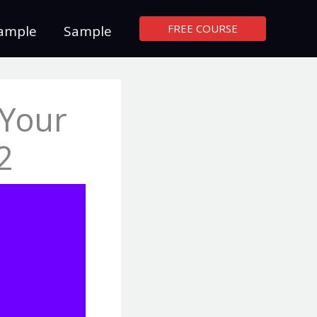
FREE COURSE
ample
Sample
 Your
2