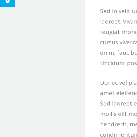
Sed in velit 
laoreet. Viva
feugiat rhonc
cursus viver
enim, faucibu
tincidunt po
Donec vel pla
amet eleifend.
Sed laoreet e
mollis elit m
hendrerit, me
condimentum 