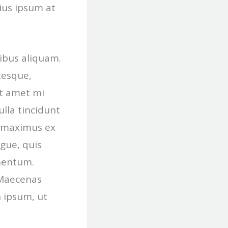
rius ipsum at
cibus aliquam.
tesque,
it amet mi
lla tincidunt
n maximus ex
ngue, quis
mentum.
 Maecenas
n ipsum, ut