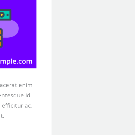
lacerat enim
llentesque id
fficitur ac.
t.