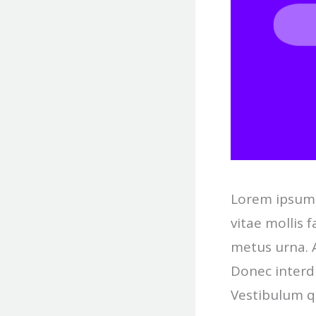
Lorem ipsum d
vitae mollis f
metus urna. A
Donec interdu
Vestibulum qu