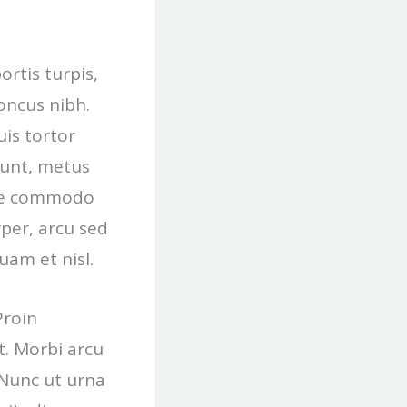
ortis turpis,
honcus nibh.
uis tortor
dunt, metus
sce commodo
per, arcu sed
uam et nisl.
Proin
t. Morbi arcu
 Nunc ut urna