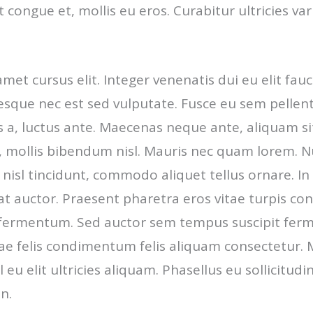
t congue et, mollis eu eros. Curabitur ultricies va
amet cursus elit. Integer venenatis dui eu elit fau
esque nec est sed vulputate. Fusce eu sem pellen
s a, luctus ante. Maecenas neque ante, aliquam s
 mollis bibendum nisl. Mauris nec quam lorem. Nu
 nisl tincidunt, commodo aliquet tellus ornare. I
at auctor. Praesent pharetra eros vitae turpis co
 fermentum. Sed auctor sem tempus suscipit fer
ae felis condimentum felis aliquam consectetur.
 eu elit ultricies aliquam. Phasellus eu sollicitudi
n.