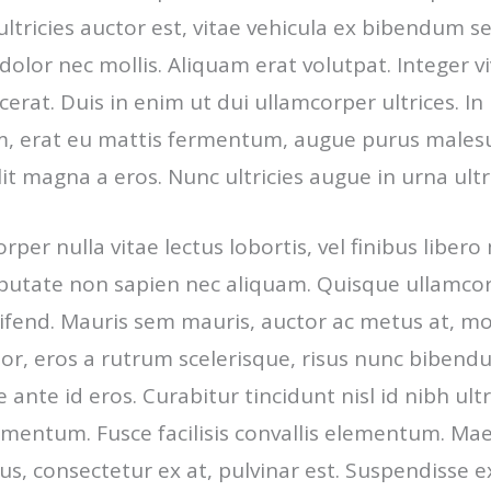
 ultricies auctor est, vitae vehicula ex bibendum s
 dolor nec mollis. Aliquam erat volutpat. Integer v
erat. Duis in enim ut dui ullamcorper ultrices. In
 erat eu mattis fermentum, augue purus males
 magna a eros. Nunc ultricies augue in urna ultri
per nulla vitae lectus lobortis, vel finibus libero 
lputate non sapien nec aliquam. Quisque ullamco
ifend. Mauris sem mauris, auctor ac metus at, mo
tor, eros a rutrum scelerisque, risus nunc bibendum
 ante id eros. Curabitur tincidunt nisl id nibh ultr
ementum. Fusce facilisis convallis elementum. Ma
, consectetur ex at, pulvinar est. Suspendisse ex