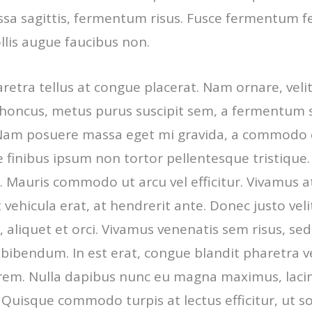
a sagittis, fermentum risus. Fusce fermentum
llis augue faucibus non.
retra tellus at congue placerat. Nam ornare, velit
oncus, metus purus suscipit sem, a fermentum 
 Nam posuere massa eget mi gravida, a commodo 
 finibus ipsum non tortor pellentesque tristique.
 Mauris commodo ut arcu vel efficitur. Vivamus a
 vehicula erat, at hendrerit ante. Donec justo velit
aliquet et orci. Vivamus venenatis sem risus, sed
a bibendum. In est erat, congue blandit pharetra
em. Nulla dapibus nunc eu magna maximus, laci
. Quisque commodo turpis at lectus efficitur, ut s