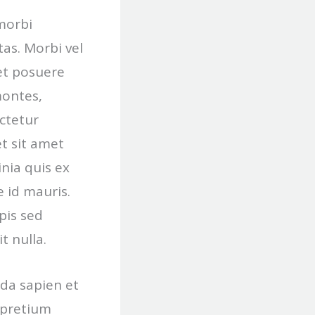
 morbi
as. Morbi vel
met posuere
montes,
ectetur
et sit amet
inia quis ex
e id mauris.
pis sed
t nulla.
vida sapien et
s pretium