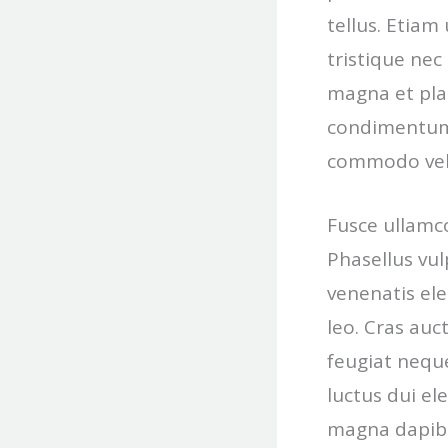
tellus. Etiam
tristique nec
magna et plac
condimentum,
commodo velit
Fusce ullamcor
Phasellus vu
venenatis ele
leo. Cras auc
feugiat neque
luctus dui el
magna dapibus