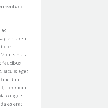
 fermentum
 ac
sapien lorem
dolor
 Mauris quis
t faucibus
, iaculis eget
 tincidunt
 vel, commodo
nia congue
odales erat