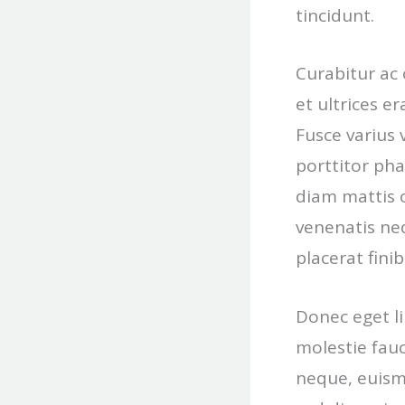
tincidunt.
Curabitur ac 
et ultrices e
Fusce varius 
porttitor pha
diam mattis 
venenatis neq
placerat fini
Donec eget li
molestie fauc
neque, euism