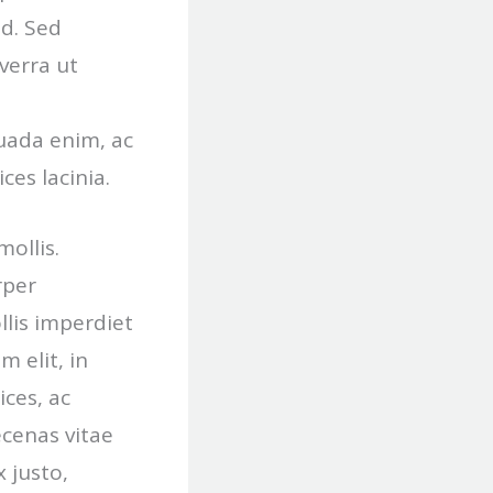
ed. Sed
iverra ut
uada enim, ac
ces lacinia.
mollis.
rper
llis imperdiet
 elit, in
ices, ac
ecenas vitae
 justo,