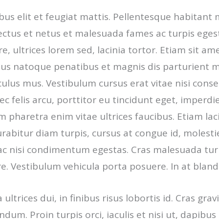
us elit et feugiat mattis. Pellentesque habitant
ectus et netus et malesuada fames ac turpis egest
, ultrices lorem sed, lacinia tortor. Etiam sit a
rius natoque penatibus et magnis dis parturient 
culus mus. Vestibulum cursus erat vitae nisi cons
c felis arcu, porttitor eu tincidunt eget, imperdi
m pharetra enim vitae ultrices faucibus. Etiam lac
rabitur diam turpis, cursus at congue id, molesti
 ac nisi condimentum egestas. Cras malesuada tur
e. Vestibulum vehicula porta posuere. In at blandi
ultrices dui, in finibus risus lobortis id. Cras gra
ndum. Proin turpis orci, iaculis et nisi ut, dapibu