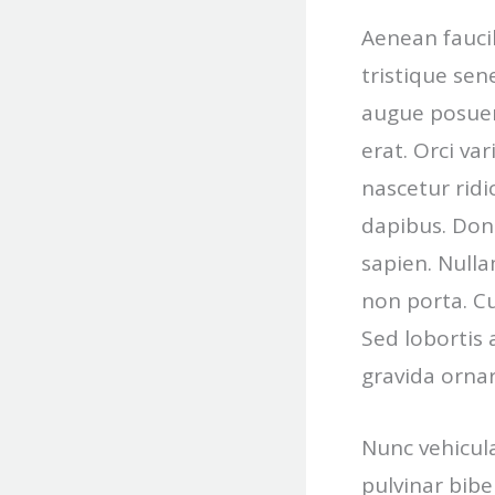
Aenean faucib
tristique sen
augue posuere
erat. Orci va
nascetur ridi
dapibus. Done
sapien. Nulla
non porta. Cu
Sed lobortis
gravida ornar
Nunc vehicula 
pulvinar bibe