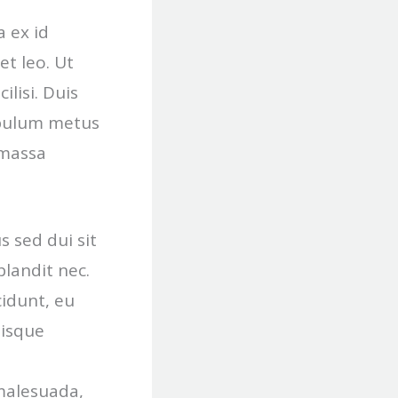
 ex id
et leo. Ut
lisi. Duis
ibulum metus
 massa
s sed dui sit
blandit nec.
cidunt, eu
uisque
malesuada,